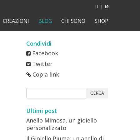
IT
EN
CREAZIONI
BLOG
CHI SONO
SHOP
Condividi
Facebook
Twitter
Copia link
CERCA
Ultimi post
Anello Mimosa, un gioiello
personalizzato
Il Gioiello Piuma: un anello di