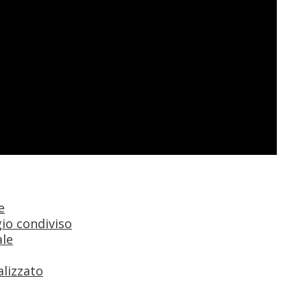
e
io condiviso
ale
alizzato